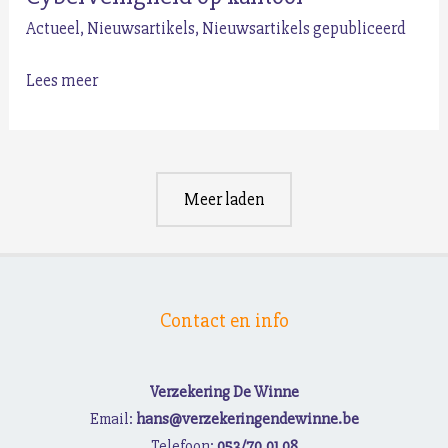
Actueel
,
Nieuwsartikels
,
Nieuwsartikels gepubliceerd
Cyberveiligheid
Lees meer
op
kantoor
Meer laden
Contact en info
Verzekering De Winne
Email:
hans@verzekeringendewinne.be
Telefoon:
053/70.01.08