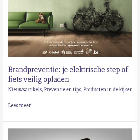
al
elektrisch
te
maken
Brandpreventie: je elektrische step of
fiets veilig opladen
Nieuwsartikels
,
Preventie en tips
,
Producten in de kijker
Brandpreventie:
Lees meer
je
elektrische
step
of