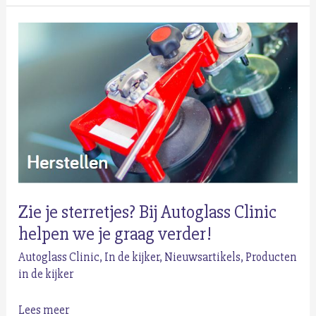
in
strijd
tegen
factuurfraude
Zie je sterretjes? Bij Autoglass Clinic
helpen we je graag verder!
Autoglass Clinic
,
In de kijker
,
Nieuwsartikels
,
Producten
in de kijker
Zie
Lees meer