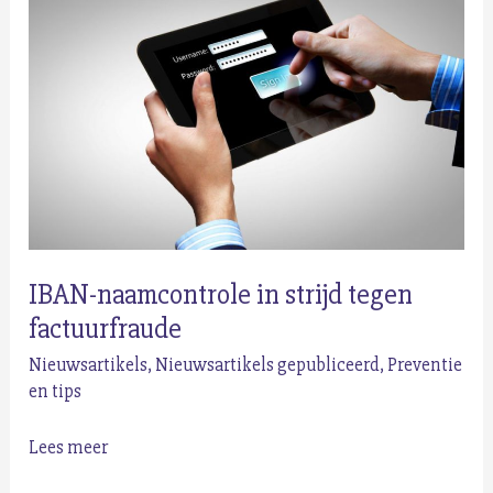
fiets
veilig
opladen
IBAN-naamcontrole in strijd tegen
factuurfraude
Nieuwsartikels
,
Nieuwsartikels gepubliceerd
,
Preventie
en tips
IBAN-
Lees meer
naamcontrole