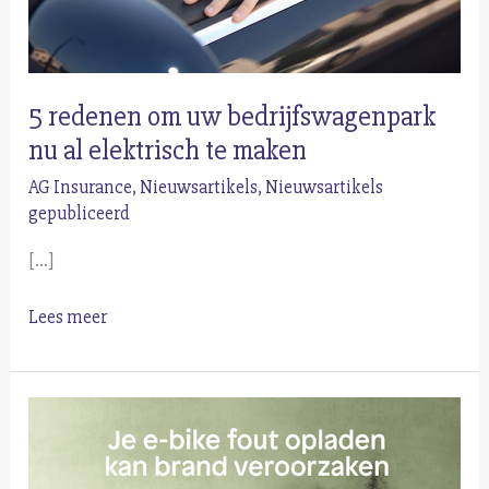
5 redenen om uw bedrijfswagenpark
nu al elektrisch te maken
AG Insurance
,
Nieuwsartikels
,
Nieuwsartikels
gepubliceerd
[…]
5
Lees meer
redenen
om
uw
bedrijfswagenpark
nu