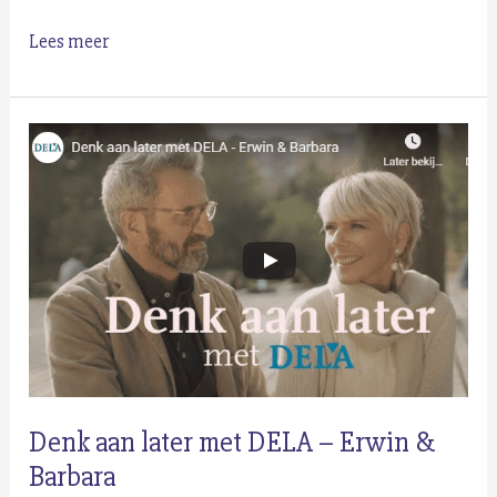
Steeds
Lees meer
meer
fysieke
agressie
tussen
bestuurders
Denk aan later met DELA – Erwin &
Barbara