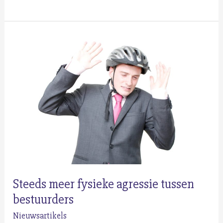
je
sterretjes?
Bij
Autoglass
Clinic
helpen
we
je
graag
verder!
Steeds meer fysieke agressie tussen
bestuurders
Nieuwsartikels