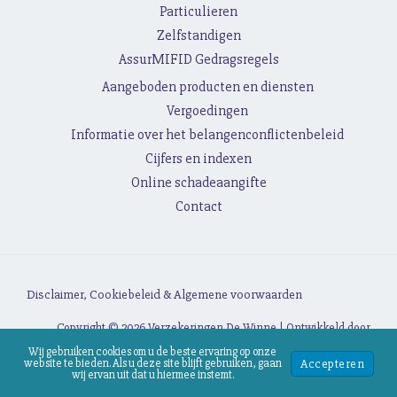
Particulieren
Zelfstandigen
AssurMIFID Gedragsregels
Aangeboden producten en diensten
Vergoedingen
Informatie over het belangenconflictenbeleid
Cijfers en indexen
Online schadeaangifte
Contact
Disclaimer, Cookiebeleid &
Algemene voorwaarden
Copyright © 2026 Verzekeringen De Winne | Ontwikkeld door
Webassur
Wij gebruiken cookies om u de beste ervaring op onze
Accepteren
website te bieden. Als u deze site blijft gebruiken, gaan
wij ervan uit dat u hiermee instemt.