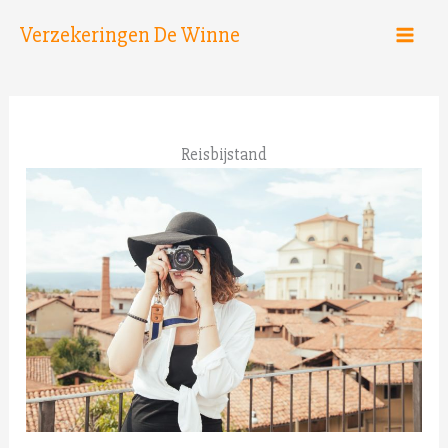
Spring
Verzekeringen De Winne
naar
de
inhoud
Reisbijstand