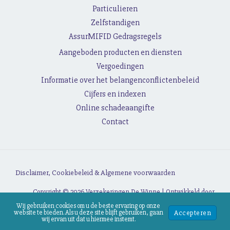
Particulieren
Zelfstandigen
AssurMIFID Gedragsregels
Aangeboden producten en diensten
Vergoedingen
Informatie over het belangenconflictenbeleid
Cijfers en indexen
Online schadeaangifte
Contact
Disclaimer, Cookiebeleid &
Algemene voorwaarden
Copyright © 2026 Verzekeringen De Winne | Ontwikkeld door
Webassur
Wij gebruiken cookies om u de beste ervaring op onze
Accepteren
website te bieden. Als u deze site blijft gebruiken, gaan
wij ervan uit dat u hiermee instemt.