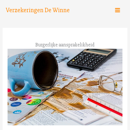
Spring
Verzekeringen De Winne
naar
de
inhoud
Burgerlijke aansprakelikheid