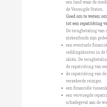
een land waar de medi
de Verenigde Staten.
Goed om te weten: om 
tot een repatriëring 
De terugbetaling van 
ziekenfonds zijn gedee
een eventuele financi
reddingskosten in de 
skiën. De terugbetali
de repatriëring van ee
de repatriëring van d
verzekerde reiziger.
een financiële tussen
een vervroegde repatri
schadegeval aan de wo