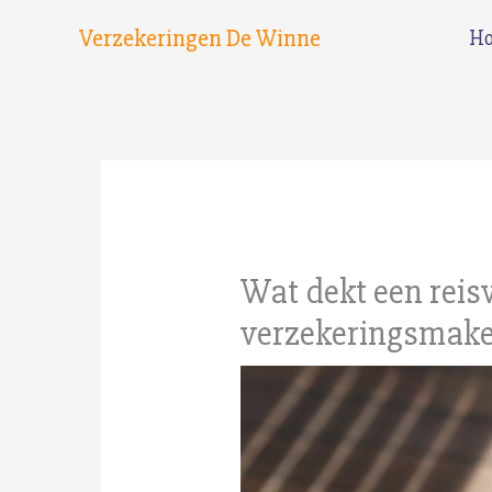
Spring
Verzekeringen De Winne
H
naar
de
inhoud
Wat dekt een reis
verzekeringsmake