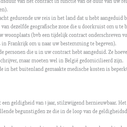
idsduur van het contract in functie van de duur van uw re
en).
acht gedurende uw reis in het land dat u hebt aangeduid b
 van dezelfde geografische zone die u doorkruist om u te 
woonplaats (bvb een tijdelijk contract onderschreven voo
 in Frankrijk om u naar uw bestemming te begeven).
de personen die u in uw contract hebt aangeduid. Ze hoev
hrijver, maar moeten wel in België gedomicilieerd zijn.
de in het buitenland gemaakte medische kosten is beperkt
t een geldigheid van 1 jaar, stilzwijgend hernieuwbaar. He
llende begunstigden ze die in de loop van de geldigheidsd