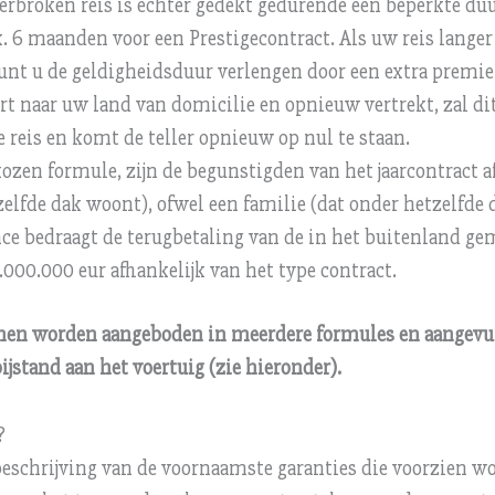
rbroken reis is echter gedekt gedurende een beperkte du
x. 6 maanden voor een Prestigecontract. Als uw reis langer
unt u de geldigheidsduur verlengen door een extra premie
rt naar uw land van domicilie en opnieuw vertrekt, zal d
 reis en komt de teller opnieuw op nul te staan.
ozen formule, zijn de begunstigden van het jaarcontract a
zelfde dak woont), ofwel een familie (dat onder hetzelfde 
nce bedraagt de terugbetaling van de in het buitenland 
.000.000 eur afhankelijk van het type contract.
nen worden aangeboden in meerdere formules en aangevu
ijstand aan het voertuig (zie hieronder).
?
beschrijving van de voornaamste garanties die voorzien w