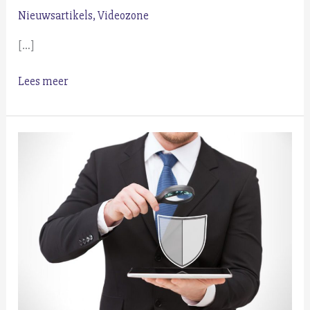
Nieuwsartikels
,
Videozone
[…]
Denk
Lees meer
aan
later
met
DELA
–
Erwin
&
Barbara