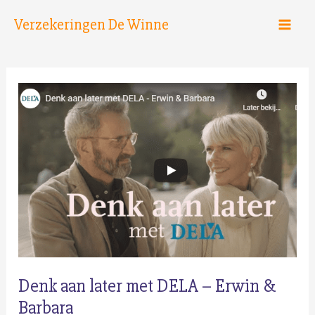
Spring
Verzekeringen De Winne
naar
de
inhoud
Denk aan later met DELA – Erwin &
Barbara