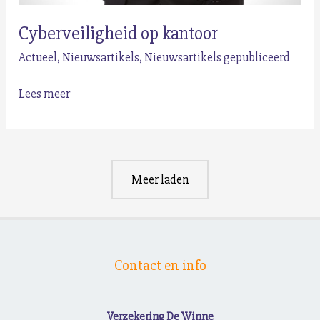
Cyberveiligheid op kantoor
Actueel
,
Nieuwsartikels
,
Nieuwsartikels gepubliceerd
Cyberveiligheid
Lees meer
op
kantoor
Meer laden
Contact en info
Verzekering De Winne